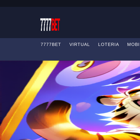
7777BET
VIRTUAL
LOTERIA
MOBI