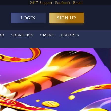
24*7 Support
Facebook
Email
LOGIN
SIGN UP
GO
SOBRE NÓS
CASINO
ESPORTS