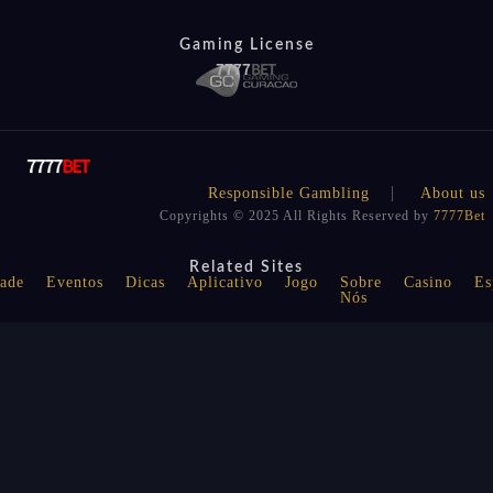
Gaming License
Responsible Gambling
About us
Copyrights © 2025 All Rights Reserved by
7777Bet
Related Sites
ade
Eventos
Dicas
Aplicativo
Jogo
Sobre
Casino
Es
Nós