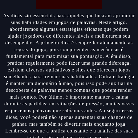
As dicas são essenciais para aqueles que buscam aprimorar
suas habilidades em jogos de palavras. Neste artigo,
abordaremos algumas estratégias eficazes que podem
ajudar jogadores de diferentes níveis a melhorarem seu
desempenho. A primeira dica é sempre ler atentamente as
regras do jogo, pois compreender as mecânicas é
fundamental para maximizar sua pontuação. Além disso,
praticar regularmente pode fazer uma grande diferença;
existem diversos aplicativos e sites que oferecem jogos
semelhantes para treinar suas habilidades. Outra estratégia
é manter um dicionário à mão, pois isso pode auxiliar na
descoberta de palavras menos comuns que podem render
mais pontos. Por último, é importante manter a calma
durante as partidas; em situações de pressão, muitas vezes
esquecemos palavras que sabíamos antes. Ao seguir essas
dicas, você poderá não apenas aumentar suas chances de
ganhar, mas também se divertir mais enquanto joga.
Lembre-se de que a prática constante e a análise das suas
jogadas são as chaves para o sucesso.