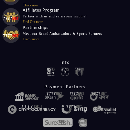
Check now
Affiliates Program
Partner with us and earn some income!
Find Out more
Partnerships
Meet our Brand Ambassadors & Sports Partners
Learnt more
Info
Payment Partners