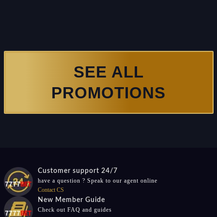
SEE ALL
PROMOTIONS
Customer support 24/7
have a question ? Speak to our agent online
Contact CS
New Member Guide
Check out FAQ and guides