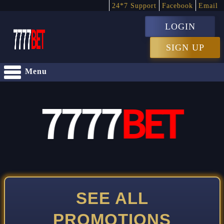
24*7 Support
Facebook
Email
LOGIN
SIGN UP
Menu
SEE ALL
PROMOTIONS