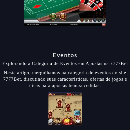
Eventos
Explorando a Categoria de Eventos em Apostas na 7777Bet
Neste artigo, mergulhamos na categoria de eventos do site
7777Bet, discutindo suas características, ofertas de jogos e
dicas para apostas bem-sucedidas.